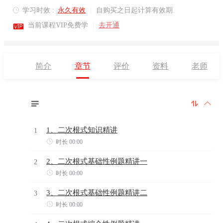
学习时效 :
永久有效
|
自购买之日起计算有效期


当前课程VIP免费学
|
去开通
简介
章节
评价
资料
老师



1、二次根式知识精讲
1

时长 00:00
2、二次根式基础性例题精讲一
2

时长 00:00
3、二次根式基础性例题精讲二
3

时长 00:00