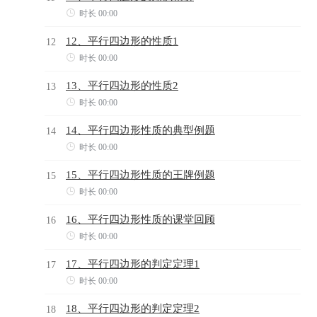

时长 00:00
12、平行四边形的性质1
12

时长 00:00
13、平行四边形的性质2
13

时长 00:00
14、平行四边形性质的典型例题
14

时长 00:00
15、平行四边形性质的王牌例题
15

时长 00:00
16、平行四边形性质的课堂回顾
16

时长 00:00
17、平行四边形的判定定理1
17

时长 00:00
18、平行四边形的判定定理2
18