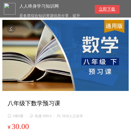
人人终身学习知识网
立即下载
是各类综合知识资源信息分享，提升
综合素质与提高知识技能的终身学习
网络平台

八年级下数学预习课

0章0课
|

热度 69914
|

5826人正在学
30.00
¥