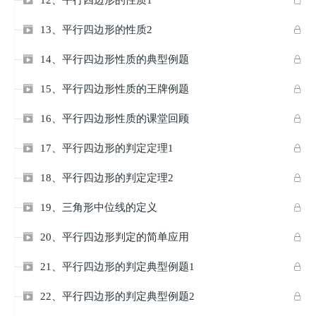

13、平行四边形的性质2


14、平行四边形性质的典型例题


15、平行四边形性质的王牌例题


16、平行四边形性质的课堂回顾


17、平行四边形的判定定理1


18、平行四边形的判定定理2


19、三角形中位线的定义


20、平行四边形判定的简单应用


21、平行四边形的判定典型例题1


22、平行四边形的判定典型例题2

