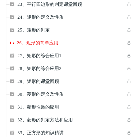
23、平行四边形的判定课堂回顾


24、矩形的定义及性质


25、矩形的判定


26、矩形的简单应用

27、矩形的综合应用1


28、矩形的综合应用2


29、矩形的课堂回顾


30、菱形的定义及性质


31、菱形性质的应用


32、菱形的判定方法和应用


33、正方形的知识精讲

