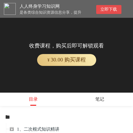
人人终身学习知识网
立即下载
是各类综合知识资源信息分享，提升
综合素质与提高知识技能的终身学习
网络平台
收费课程，购买后即可解锁观看
30.00 购买课程
¥
目录
笔记

1、二次根式知识精讲
