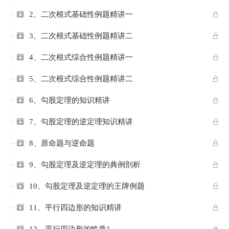
2、二次根式基础性例题精讲一


3、二次根式基础性例题精讲二


4、二次根式综合性例题精讲一


5、二次根式综合性例题精讲二


6、勾股定理的知识精讲


7、勾股定理的逆定理知识精讲


8、原命题与逆命题


9、勾股定理及逆定理的典例剖析


10、勾股定理及逆定理的王牌例题


11、平行四边形的知识精讲


12、平行四边形的性质1
