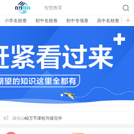
智慧教育
小学名校卷
初中名校卷
初中专项卷
高中名校卷
高
滚动公告：
40万节课程升级完毕
加入VIP免费学习