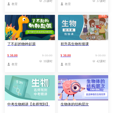

21课时

37课时

教育

教育
了不起的物种起源
初升高生物衔接课
¥ 30.00
¥ 30.00
¥ 30.00
¥ 30.00

10课时

42课时

教育

教育
中考生物精讲【名师驾到】
生物体的结构层次