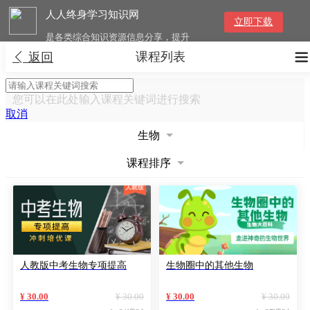
人人终身学习知识网
立即下载
是各类综合知识资源信息分享，提升
综合素质与提高知识技能的终身学习
课程列表


返回
网络平台
您可以在此处输入课程关键词进行搜索
取消
生物
课程排序
人教版中考生物专项提高
生物圈中的其他生物
¥ 30.00
¥ 30.00
¥ 30.00
¥ 30.00