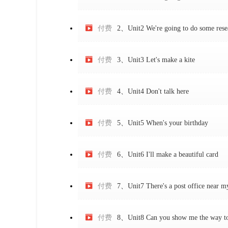

付费
2、Unit2 We're going to do some rese

付费
3、Unit3 Let's make a kite

付费
4、Unit4 Don't talk here

付费
5、Unit5 When's your birthday

付费
6、Unit6 I'll make a beautiful card

付费
7、Unit7 There's a post office near m

付费
8、Unit8 Can you show me the way to