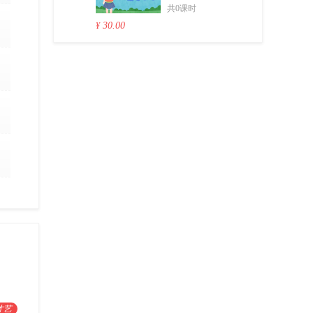
共0课时
30.00
¥
才艺