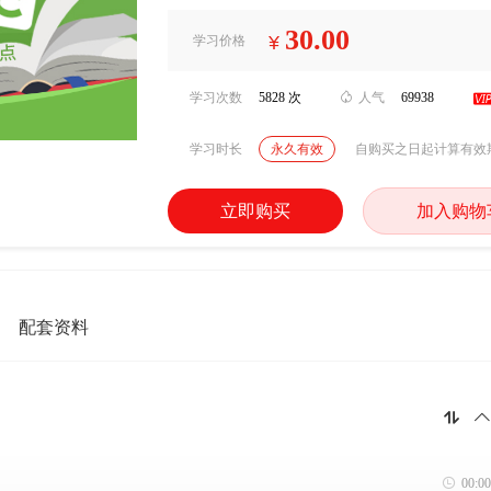
30.00
¥
学习价格
学习次数
5828 次

人气
69938
学习时长
永久有效
自购买之日起计算有效
立即购买
加入购物
配套资料



00:00