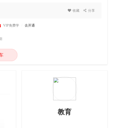

收藏

分享

VIP免费学
/
去开通
期
车
教育