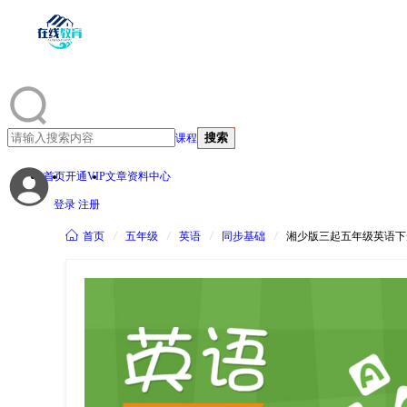
搜索
课程
首页
开通VIP
文章资料中心
登录
注册

首页
/
五年级
/
英语
/
同步基础
/
湘少版三起五年级英语下