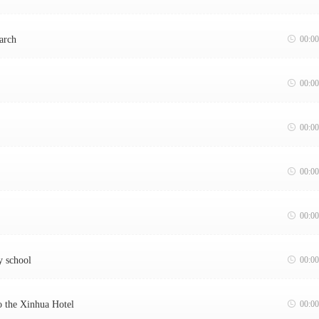
arch

00:00

00:00

00:00

00:00

00:00
y school

00:00
 the Xinhua Hotel

00:00