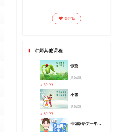

关注Ta
讲师其他课程
惊蛰
共0课时
30.00
¥
小雪
共0课时
30.00
¥
部编版语文一年级上第一单元