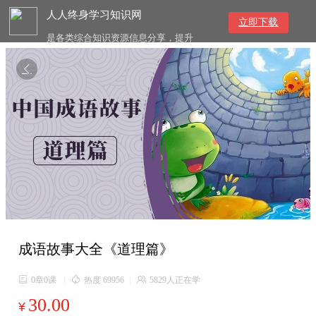
人人终身学习知识网
立即下载
是各类综合知识资源信息分享，提升
综合素质与提高知识技能的终身学习
网络平台

成语故事大全《道理篇》

0章0课
|

热度 69956
|

5829人正在学
30.00
¥