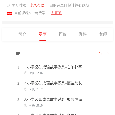
学习时效 :
永久有效
|
自购买之日起计算有效期


当前课程VIP免费学
|
去开通
简介
章节
评价
资料
老师



1.小学必知成语故事系列-亡羊补牢
1

时长 02:16
2.小学必知成语故事系列-揠苗助长
2

时长 01:57
3.小学必知成语故事系列-狐假虎威
3

时长 00:00