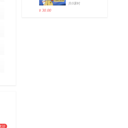
共0课时
30.00
¥
政治