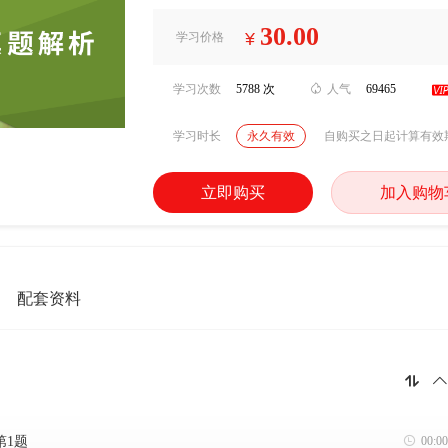
30.00
¥
学习价格
学习次数
5788 次

人气
69465
学习时长
永久有效
自购买之日起计算有效
立即购买
加入购物
配套资料


第1题

00:00