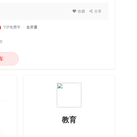

收藏

分享

VIP免费学
/
去开通
期
车
教育