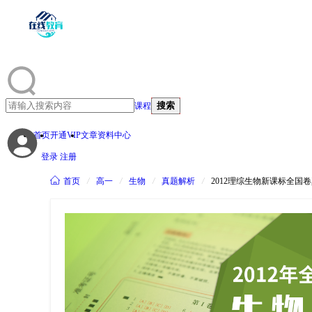
搜索
课程
首页
开通VIP
文章资料中心
登录
注册

首页
/
高一
/
生物
/
真题解析
/
2012理综生物新课标全国