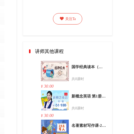

关注Ta
讲师其他课程
国学经典读本（七）
共0课时
30.00
¥
新概念英语 第1册 中
共0课时
30.00
¥
名著素材写作课-28天写人