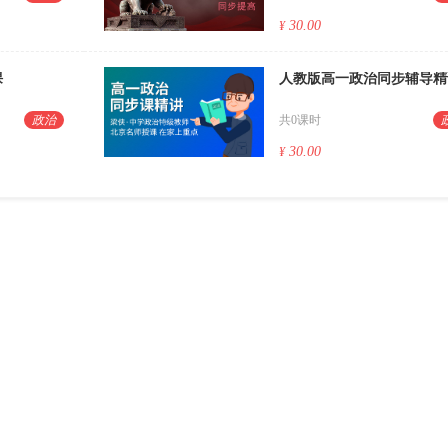
30.00
¥
课
人教版高一政治同步辅导精
政治
共0课时
30.00
¥