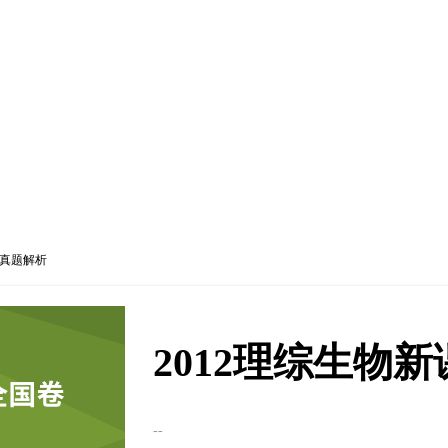
卷真题解析
2012理综生物
--