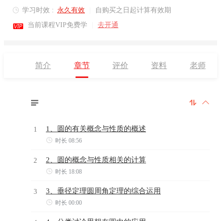
学习时效 :
永久有效
|
自购买之日起计算有效期


当前课程VIP免费学
|
去开通
简介
章节
评价
资料
老师



1、圆的有关概念与性质的概述
1

时长 08:56
2、圆的概念与性质相关的计算
2

时长 18:08
3、垂径定理圆周角定理的综合运用
3

时长 00:00