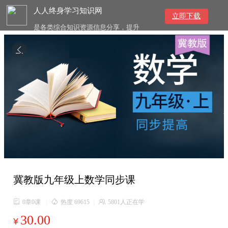
人人终身学习知识网
立即下载
是各类综合知识资源信息分享，提升
综合素质与提高知识技能的终身学习
网络平台

冀教版九年级上数学同步课

0章0课
|

热度 69615
|

5801人正在学
30.00
¥